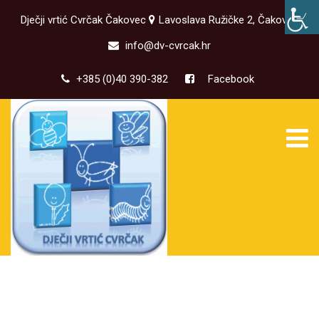
Dječji vrtić Cvrčak Čakovec
Lavoslava Ružičke 2, Čakovec
info@dv-cvrcak.hr
+385 (0)40 390-382
Facebook