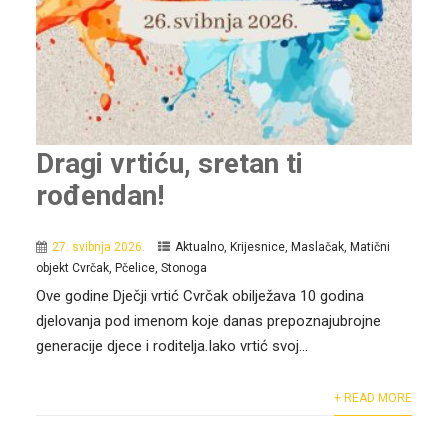
Dragi vrtiću, sretan ti
rođendan!
27. svibnja 2026.
Aktualno
,
Krijesnice
,
Maslačak
,
Matični
objekt Cvrčak
,
Pčelice
,
Stonoga
Ove godine Dječji vrtić Cvrčak obilježava 10 godina
djelovanja pod imenom koje danas prepoznajubrojne
generacije djece i roditelja.Iako vrtić svoj...
+ READ MORE