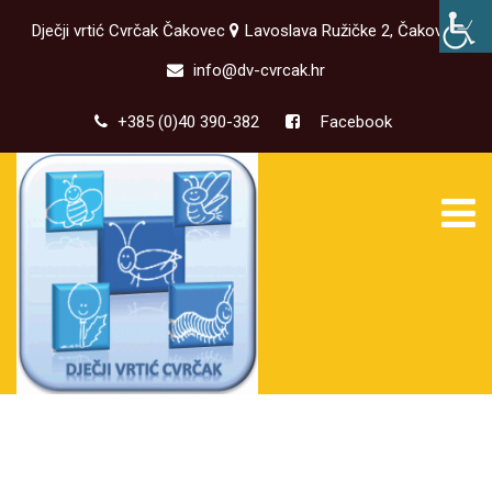
Dječji vrtić Cvrčak Čakovec
Lavoslava Ružičke 2, Čakovec
info@dv-cvrcak.hr
+385 (0)40 390-382
Facebook