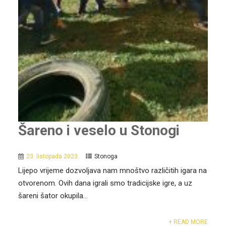
Šareno i veselo u Stonogi
23. listopada 2023.
Stonoga
Lijepo vrijeme dozvoljava nam mnoštvo različitih igara na
otvorenom. Ovih dana igrali smo tradicijske igre, a uz
šareni šator okupila...
+ READ MORE