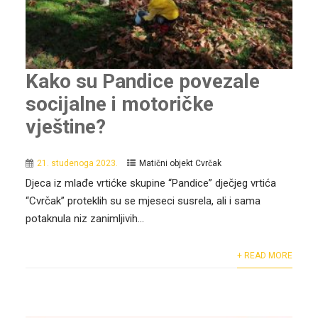
Kako su Pandice povezale
socijalne i motoričke
vještine?
21. studenoga 2023.
Matični objekt Cvrčak
Djeca iz mlađe vrtićke skupine “Pandice” dječjeg vrtića
“Cvrčak” proteklih su se mjeseci susrela, ali i sama
potaknula niz zanimljivih...
+ READ MORE