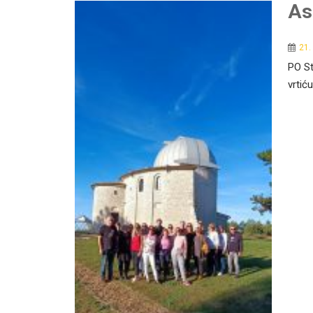
As
21.
PO St
vrtiću 