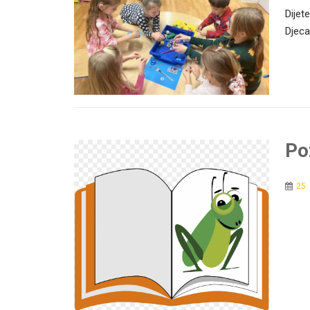
Dijet
Djeca 
Po
25.