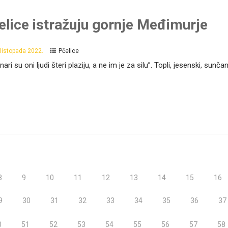
elice istražuju gornje Međimurje
 listopada 2022.
Pčelice
nari su oni ljudi šteri plaziju, a ne im je za silu”. Topli, jesenski, sunča
8
9
10
11
12
13
14
15
16
9
30
31
32
33
34
35
36
37
0
51
52
53
54
55
56
57
58