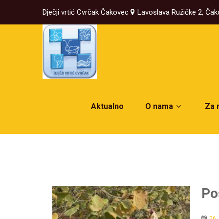
Dječji vrtić Cvrčak Čakovec
Lavoslava Ružičke 2, Ča
Aktualno
O nama
Za 
Po
26.