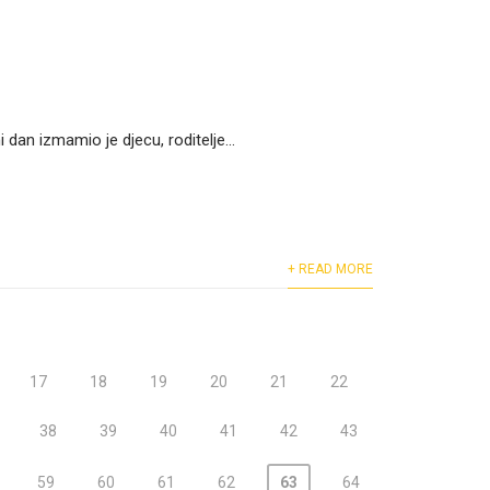
ni dan izmamio je djecu, roditelje...
+ READ MORE
17
18
19
20
21
22
38
39
40
41
42
43
59
60
61
62
63
64