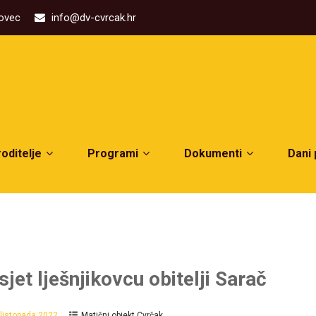
kovec
info@dv-cvrcak.hr
roditelje
Programi
Dokumenti
Dani
sjet lješnjikovcu obitelji Sarač
 listopada 2022.
Matični objekt Cvrčak