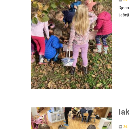
Djeca
lješnj
Ia
26.