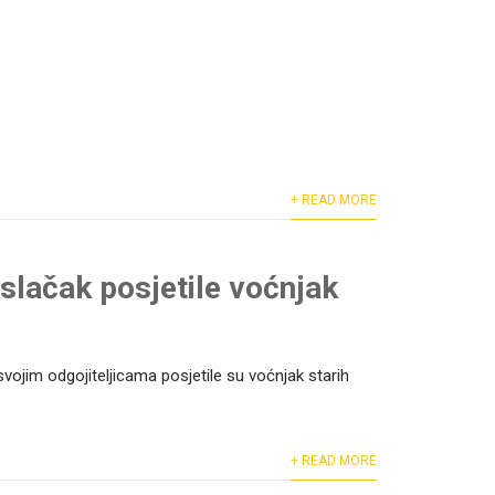
+ READ MORE
slačak posjetile voćnjak
ojim odgojiteljicama posjetile su voćnjak starih
+ READ MORE