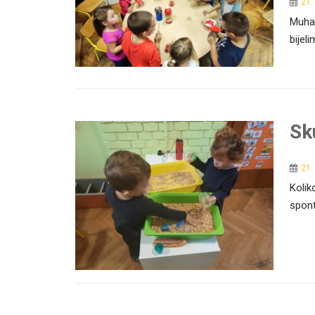
21.
Muhar
bijeli
Sk
21.
Kolik
spont