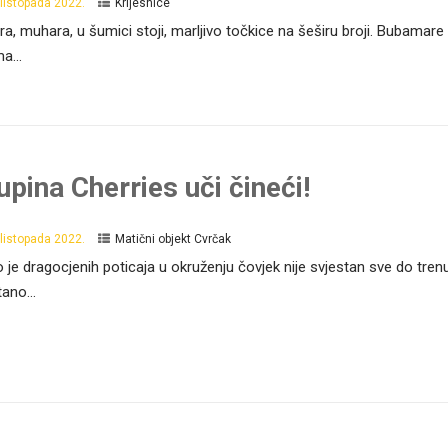
 listopada 2022.
Krijesnice
a, muhara, u šumici stoji, marljivo točkice na šeširu broji. Bubamare 
ma...
upina Cherries uči čineći!
 listopada 2022.
Matični objekt Cvrčak
o je dragocjenih poticaja u okruženju čovjek nije svjestan sve do tre
ano...