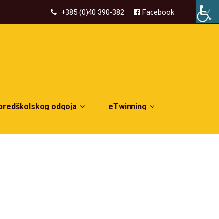
+385 (0)40 390-382
Facebook
 predškolskog odgoja
eTwinning