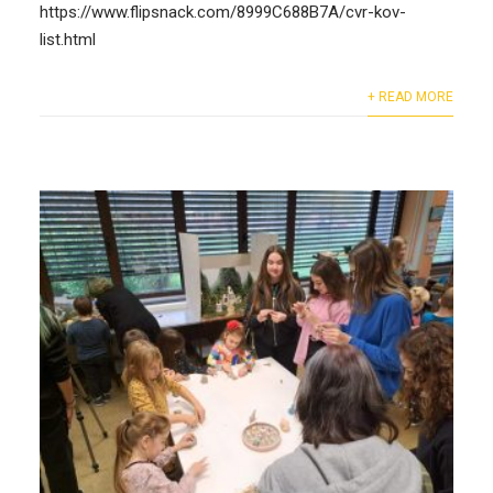
https://www.flipsnack.com/8999C688B7A/cvr-kov-
list.html
+ READ MORE