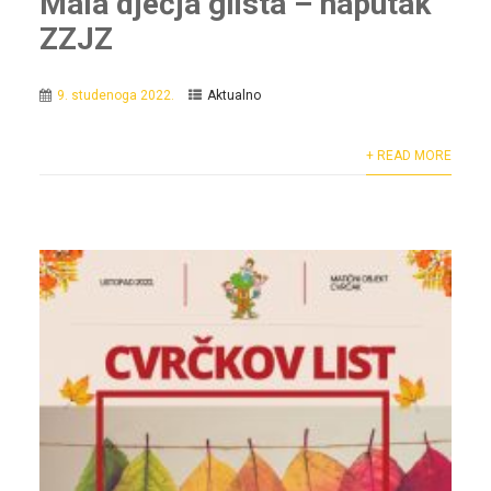
Mala dječja glista – naputak
ZZJZ
9. studenoga 2022.
Aktualno
+ READ MORE