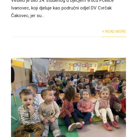
Veselo je bilo 24. studenog u Dječjem vrtiću Pčelice
Ivanovec, koji djeluje kao područni odjel DV Cvrčak
Čakovec, jer su...
+ READ MORE