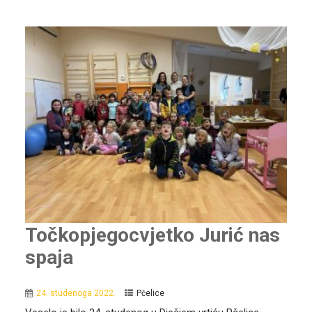
Točkopjegocvjetko Jurić nas
spaja
24. studenoga 2022.
Pčelice