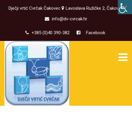
Dječji vrtić Cvrčak Čakovec
Lavoslava Ružičke 2, Čakovec
info@dv-cvrcak.hr
+385 (0)40 390-382
Facebook