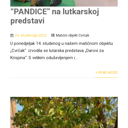
“PANDICE” na lutkarskoj
predstavi
24. studenoga 2022.
Matični objekt Cvrčak
U ponedjeljak 14. studenog u našem matičnom objektu
„Cvrčak“ izvodila se lutarska predstava „Darovi za
Krispina“. S velikim oduševljenjem i...
+ READ MORE