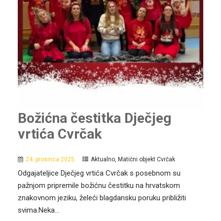
Božićna čestitka Dječjeg
vrtića Cvrčak
24. prosinca 2025.
Aktualno
,
Matični objekt Cvrčak
Odgajateljice Dječjeg vrtića Cvrčak s posebnom su
pažnjom pripremile božićnu čestitku na hrvatskom
znakovnom jeziku, želeći blagdansku poruku približiti
svima.Neka...