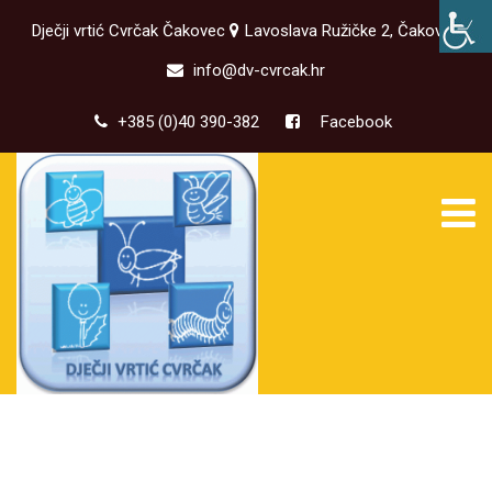
Dječji vrtić Cvrčak Čakovec
Lavoslava Ružičke 2, Čakovec
info@dv-cvrcak.hr
+385 (0)40 390-382
Facebook