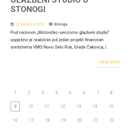
STONOGI
22. prosinca 2025.
Stonoga
Pod nazivom „Motoričko-senzorno glazbeni studio“
uspješno je realiziran još jedan projekt financiran
sredstvima VMO Novo Selo Rok, Grada Čakovca, i...
+ READ MORE
1
2
3
4
5
6
7
8
9
10
11
12
13
14
15
16
17
18
19
20
21
22