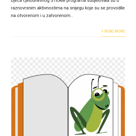
Djeca cjelodnevnog STEAM programa sudjelovala su u
raznovrsnim aktivnostima na snijegu koje su se provodile
na otvorenom i u zatvorenom...
+ READ MORE