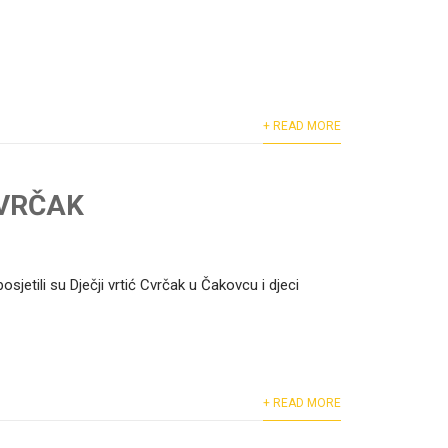
+ READ MORE
CVRČAK
jetili su Dječji vrtić Cvrčak u Čakovcu i djeci
+ READ MORE