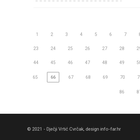
1
2
3
4
5
6
7
23
24
25
26
27
28
2
44
45
46
47
48
49
5
65
66
67
68
69
70
7
86
8
© 2021 - Dječji Vrtić Cvrčak, design
info-far.hr