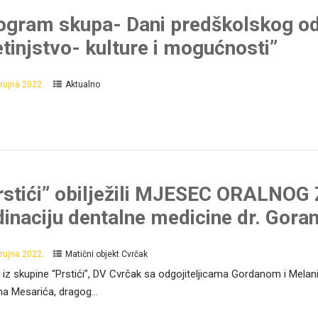
ogram skupa- Dani predškolskog od
etinjstvo- kulture i mogućnosti”
 rujna 2022.
Aktualno
rstići” obilježili MJESEC ORALNO
dinaciju dentalne medicine dr. Gora
 rujna 2022.
Matični objekt Cvrčak
 iz skupine “Prstići”, DV Cvrčak sa odgojiteljicama Gordanom i Melanij
a Mesarića, dragog...