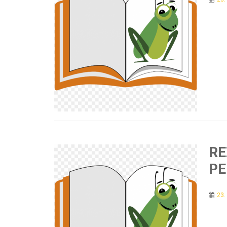
RE
PE
23.