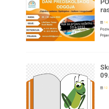
PO
ra
14.
Poziv
Prija
Sk
09
12.