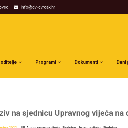
kovec
info@dv-cvrcak.hr
roditelje
Programi
Dokumenti
Dani
ziv na sjednicu Upravnog vijeća na
 rujna 2022.
Arhiva upravno vijeće - Sjednice
,
Upravno vijeće - Sjednice