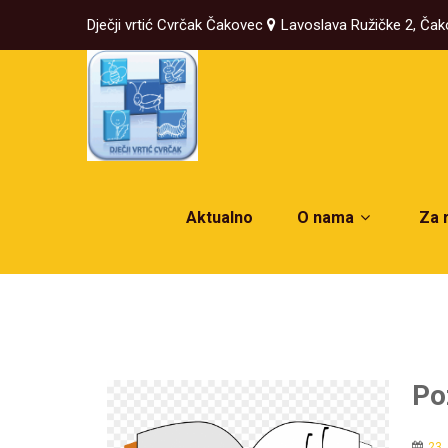
Dječji vrtić Cvrčak Čakovec
Lavoslava Ružičke 2, Ča
Aktualno
O nama
Za 
Po
23.