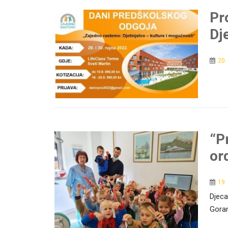
Pr
Dj
20.
“P
or
19.
Djeca
Goran