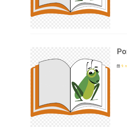
Po
9. 