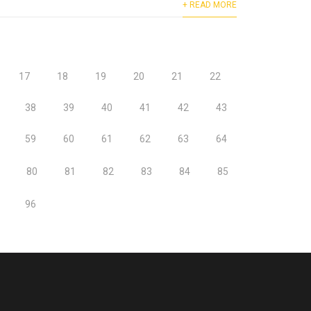
+ READ MORE
17
18
19
20
21
22
38
39
40
41
42
43
59
60
61
62
63
64
80
81
82
83
84
85
96