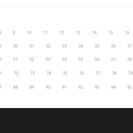
8
9
10
11
12
13
14
15
16
9
30
31
32
33
34
35
36
37
0
51
52
53
54
55
56
57
58
1
72
73
74
75
76
77
78
79
7
88
89
90
91
92
93
94
95