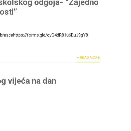
kolskog odgoja- “Zajedno
osti”
 obrascahttps://forms.gle/cyG4dR81u6DuJ9gY8
+ READ MORE
g vijeća na dan