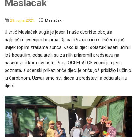
Maslačak
28. rujna 2021.
Maslačak
U vrtić Maslačak stigla je jesen i naše dvorište obojala
najljepšim jesenjim bojama. Djeca uživaju u igri s lišćem i još
uvijek toplim zrakama sunca. Kako bi djeci dolazak jeseni učinili
još bogatijim, odgajatelji su za njih pripremili predstavu na
našem vrtićkom dvorištu. Priča OGLEDALCE većini je djece
poznata, a scenski prikaz priče djeci je priču još približio i učinio
ju čarobnom. Uživali smo svi, djeca u predstavi, a odgajatelji u
djeci.