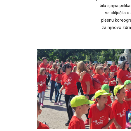
bila sjajna pril
se uključila u
plesnu koreogra
za njihovo zdra