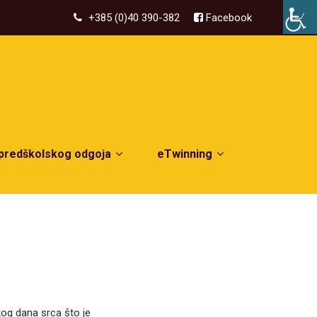
+385 (0)40 390-382
Facebook
 predškolskog odgoja
eTwinning
kog dana srca što je