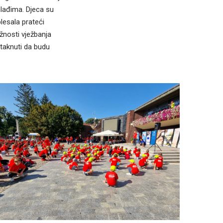
mlađima. Djeca su
plesala prateći
žnosti vježbanja
otaknuti da budu