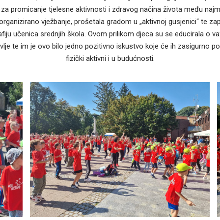
ika za promicanje tjelesne aktivnosti i zdravog načina života među naj
 organizirano vježbanje, prošetala gradom u „aktivnoj gusjenici“ te za
fiju učenica srednjih škola. Ovom prilikom djeca su se educirala o va
vlje te im je ovo bilo jedno pozitivno iskustvo koje će ih zasigurno p
fizički aktivni i u budućnosti.