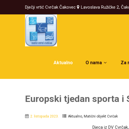
Dječji vrtić Cvrčak Čakovec
Lavoslava Ružičke 2, Ča
Aktualno
O nama
Za 
Europski tjedan sporta i 
,
2. listopada 2023.
Aktualno
Matični objekt Cvrčak
Djeca iz DV Cvrčak,