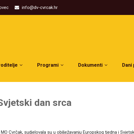
kovec
info@dv-cvrcak.hr
roditelje
Programi
Dokumenti
Dani
Svjetski dan srca
 MO Cvrčak, sudjelovala su u obilježavanju Europskog tjedna i Svjets