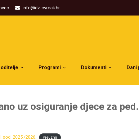
kovec
info@dv-cvrcak.hr
roditelje
Programi
Dokumenti
Dani
zano uz osiguranje djece za ped
. god. 2025./2026.
Preuzmi