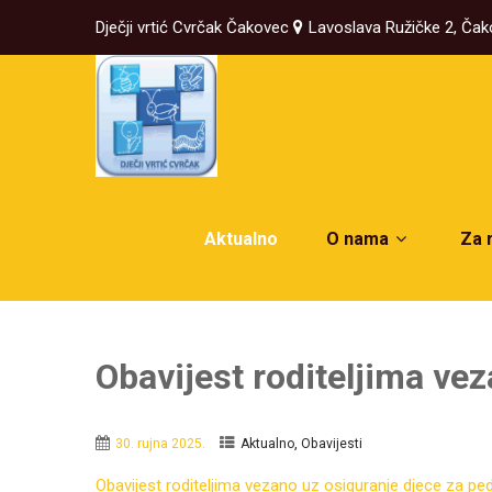
Dječji vrtić Cvrčak Čakovec
Lavoslava Ružičke 2, Ča
Aktualno
O nama
Za 
Obavijest roditeljima ve
,
30. rujna 2025.
Aktualno
Obavijesti
Obavijest roditeljima vezano uz osiguranje djece za ped