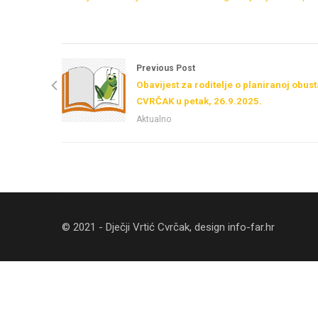
Previous Post
Obavijest za roditelje o planiranoj obus
CVRČAK u petak, 26.9.2025.
Aktualno
© 2021 - Dječji Vrtić Cvrčak, design
info-far.hr