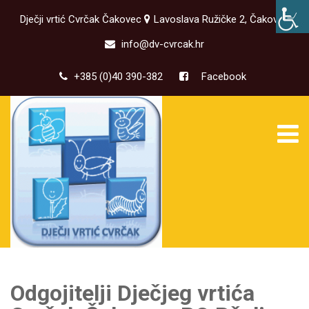
Dječji vrtić Cvrčak Čakovec
Lavoslava Ružičke 2, Čakovec
info@dv-cvrcak.hr
+385 (0)40 390-382
Facebook
Odgojitelji Dječjeg vrtića