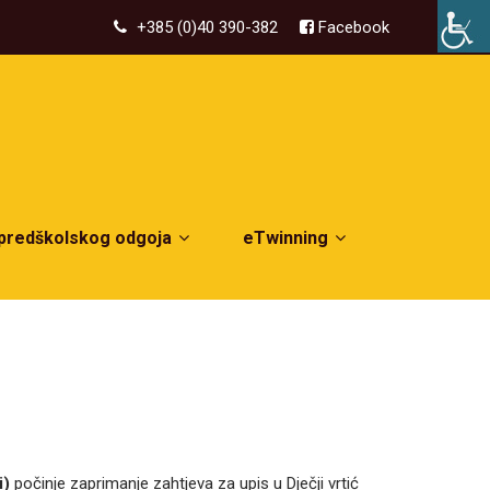
+385 (0)40 390-382
Facebook
 predškolskog odgoja
eTwinning
i)
počinje zaprimanje zahtjeva za upis u Dječji vrtić