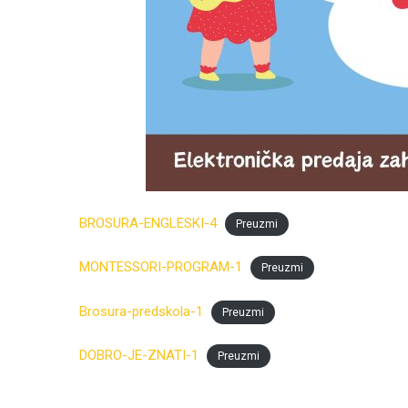
BROSURA-ENGLESKI-4
Preuzmi
MONTESSORI-PROGRAM-1
Preuzmi
Brosura-predskola-1
Preuzmi
DOBRO-JE-ZNATI-1
Preuzmi