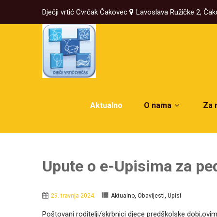
Dječji vrtić Cvrčak Čakovec
Lavoslava Ružičke 2, Ča
Aktualno
O nama
Za 
Upute o e-Upisima za pe
,
,
29. travnja 2024.
Aktualno
Obavijesti
Upisi
Poštovani roditelji/skrbnici djece predškolske dobi,o