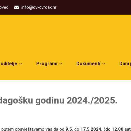
kovec
info@dv-cvrcak.hr
roditelje
Programi
Dokumenti
Dani
dagošku godinu 2024./2025.
vim putem obavještavamo vas da od
9.5.
do
17.5.2024. (do 12.00 sat