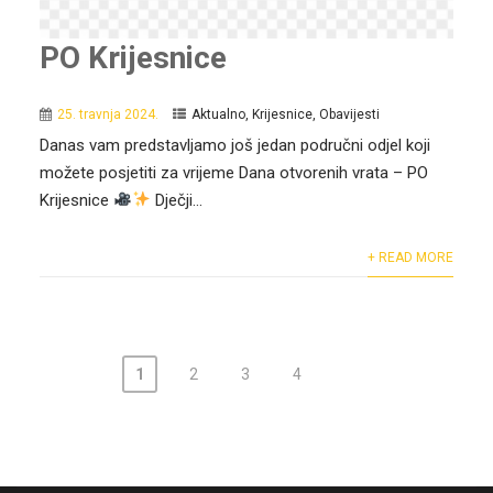
PO Krijesnice
25. travnja 2024.
Aktualno
,
Krijesnice
,
Obavijesti
Danas vam predstavljamo još jedan područni odjel koji
možete posjetiti za vrijeme Dana otvorenih vrata – PO
Krijesnice
Dječji...
+ READ MORE
1
2
3
4
N
a
v