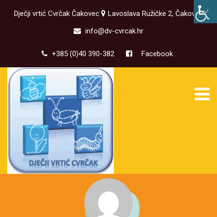
Dječji vrtić Cvrčak Čakovec
Lavoslava Ružičke 2, Čakovec
info@dv-cvrcak.hr
+385 (0)40 390-382
Facebook