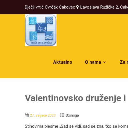
Dječji vrtić Cvrčak Čakovec
Lavoslava Ružičke 2, Ča
Aktualno
O nama
Za 
Valentinovsko druženje i 
27. veljače 2023.
Stonoga
Stihovima pjesme „Sad se vidi, sad se zna, tko se kom