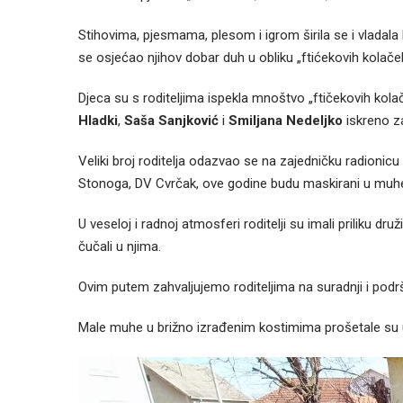
Stihovima, pjesmama, plesom i igrom širila se i vladala lj
se osjećao njihov dobar duh u obliku „ftićekovih kolače
Djeca su s roditeljima ispekla mnoštvo „ftičekovih kolače
Hladki
,
Saša Sanjković
i
Smiljana Nedeljko
iskreno za
Veliki broj roditelja odazvao se na zajedničku radionic
Stonoga, DV Cvrčak, ove godine budu maskirani u muh
U veseloj i radnoj atmosferi roditelji su imali priliku dru
čučali u njima.
Ovim putem zahvaljujemo roditeljima na suradnji i podrš
Male muhe u brižno izrađenim kostimima prošetale su 