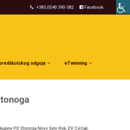
+385 (0)40 390-382
Facebook
 predškolskog odgoja
eTwinning
 Stonoga
e skupine PO Stonoga Novo Selo Rok, DV Cvrčak.