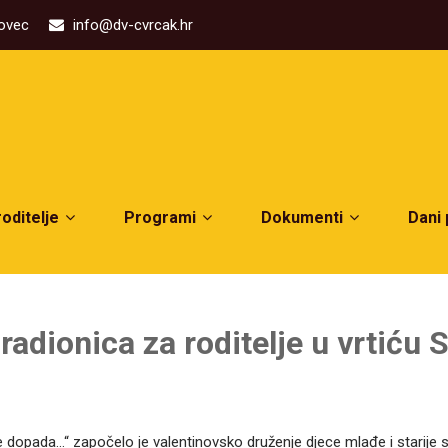
kovec
info@dv-cvrcak.hr
roditelje
Programi
Dokumenti
Dani
radionica za roditelje u vrtiću
e dopada…“ započelo je valentinovsko druženje djece mlađe i starij