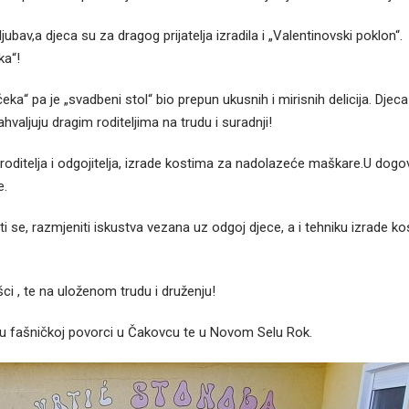
ubav,a djeca su za dragog prijatelja izradila i „Valentinovski poklon“. I
ka“!
ka“ pa je „svadbeni stol“ bio prepun ukusnih i mirisnih delicija. Djeca 
hvaljuju dragim roditeljima na trudu i suradnji!
u roditelja i odgojitelja, izrade kostima za nadolazeće maškare.U dog
e.
žiti se, razmjeniti iskustva vezana uz odgoj djece, a i tehniku izrade kos
ci , te na uloženom trudu i druženju!
u fašničkoj povorci u Čakovcu te u Novom Selu Rok.