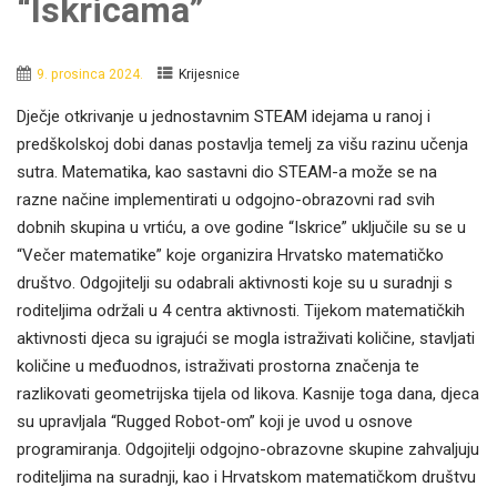
“Iskricama”
9. prosinca 2024.
Krijesnice
Dječje otkrivanje u jednostavnim STEAM idejama u ranoj i
predškolskoj dobi danas postavlja temelj za višu razinu učenja
sutra. Matematika, kao sastavni dio STEAM-a može se na
razne načine implementirati u odgojno-obrazovni rad svih
dobnih skupina u vrtiću, a ove godine “Iskrice” uključile su se u
“Večer matematike” koje organizira Hrvatsko matematičko
društvo. Odgojitelji su odabrali aktivnosti koje su u suradnji s
roditeljima održali u 4 centra aktivnosti. Tijekom matematičkih
aktivnosti djeca su igrajući se mogla istraživati količine, stavljati
količine u međuodnos, istraživati prostorna značenja te
razlikovati geometrijska tijela od likova. Kasnije toga dana, djeca
su upravljala “Rugged Robot-om” koji je uvod u osnove
programiranja. Odgojitelji odgojno-obrazovne skupine zahvaljuju
roditeljima na suradnji, kao i Hrvatskom matematičkom društvu