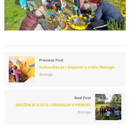
Previous Post
Komunikacija i dogovori u vrtiću Stonoga
Stonoga
Next Post
DRUŽENJE DJECE I ODRASLIH U PRIRODI
Stonoga